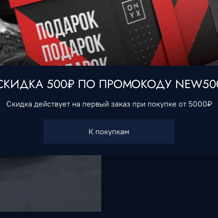
Эта стильная черная бей
стиль и индивидуальност
она удобна и практична 
использования, так и дл
Показать полностью
уникальность вместе с Fr
СКИДКА 500₽ ПО ПРОМОКОДУ NEW50
Характеристики
Скидка действует на первый заказ при покупке от 5000₽
Тип товара
Бейсболки
К покупкам