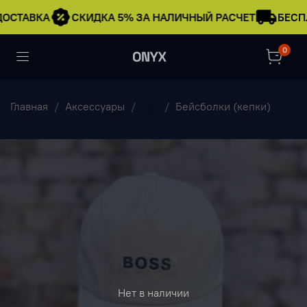
ОСТАВКА
СКИДКА 5% ЗА НАЛИЧНЫЙ РАСЧЕТ
БЕСПЛ
0
Главная
Аксессуары
...
Бейсболки (кепки)
Нет в наличии