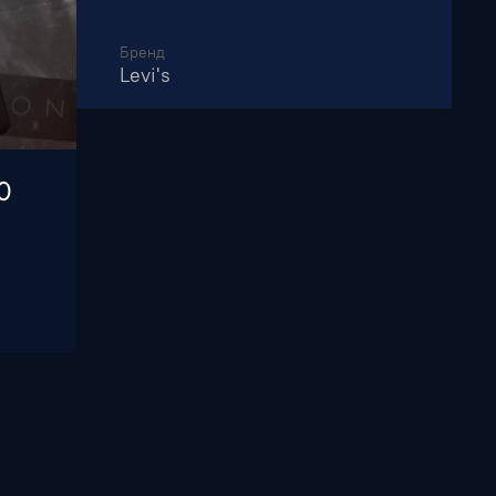
Бренд
Levi's
0