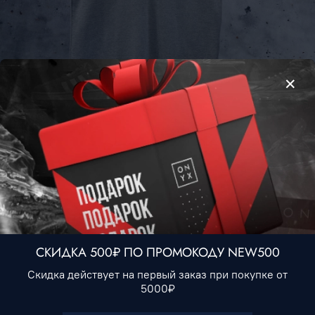
Футболка Поло Fred Perry #1 • Серый
2 190 ₽
Нет в наличии
СКИДКА 500₽ ПО ПРОМОКОДУ NEW500
В избранное
Скидка действует на первый заказ при покупке от
5000₽
Описание