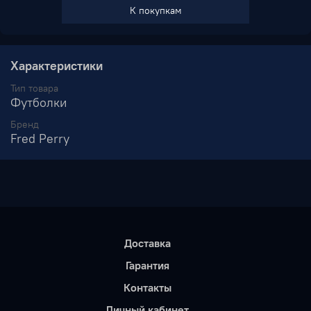
Приталенная рубашка-поло — это классическая вещь,
К покупкам
положившая начало популярности марки Fred Perry.
Характеристики
Тип товара
Футболки
Бренд
Fred Perry
Доставка
Гарантия
Контакты
Личный кабинет