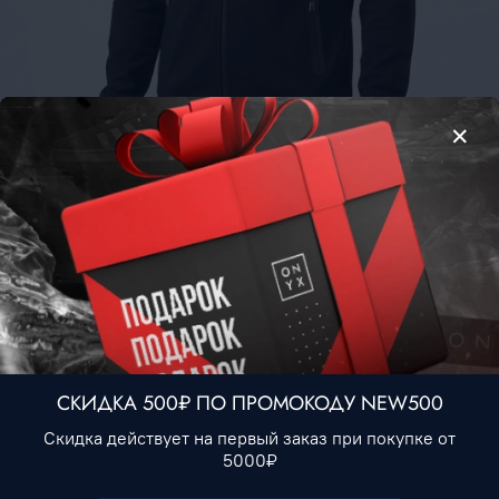
Худи Nike Tech Fleece #3 • Черно-серый
3 490 ₽
Нет в наличии
СКИДКА 500₽ ПО ПРОМОКОДУ NEW500
В избранное
Скидка действует на первый заказ при покупке от
5000₽
Описание