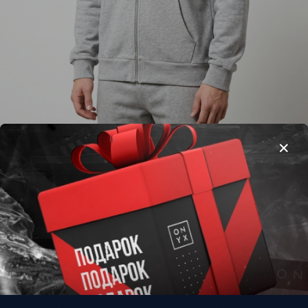
Худи Zip Maison Margiela #3 • Серый
3 490 ₽
Размер
M
XL
В корзину
Купить в 1 клик