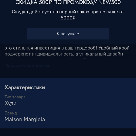
СКИДКА 500₽ ПО ПРОМОКОДУ NEW500
Скидка действует на первый заказ при покупке от
В избранное
5000₽
Описание
К покупкам
Серое худи ZIP от культового бренда Maison Margiela –
это стильная инвестиция в ваш гардероб! Удобный крой
подчеркнет индивидуальность, а уникальный дизайн
добавит изюминку вашему образу. Ткань приятна к телу
Показать полностью
и долговечна, сохраняя свежесть внешнего вида после
каждой стирки. Стильный акцент для повседневного
лука, который оценят настоящие ценители моды.
Сделайте правильный выбор — выберите
Характеристики
оригинальность и комфорт Маison Margiela уже
сегодня!
Тип товара
Худи
Бренд
Maison Margiela