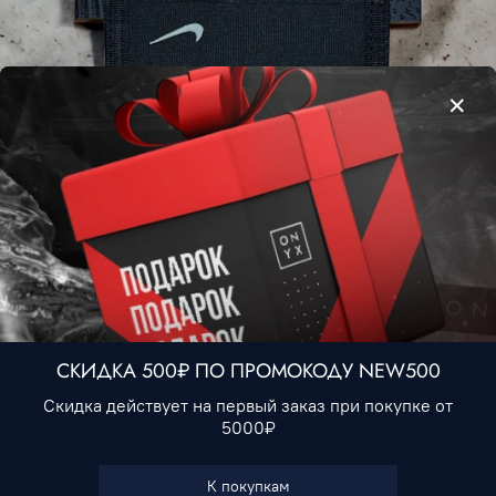
Кошелек Nike • Черный
790 ₽
В корзину
СКИДКА 500₽ ПО ПРОМОКОДУ NEW500
Купить в 1 клик
Скидка действует на первый заказ при покупке от
5000₽
В избранное
К покупкам