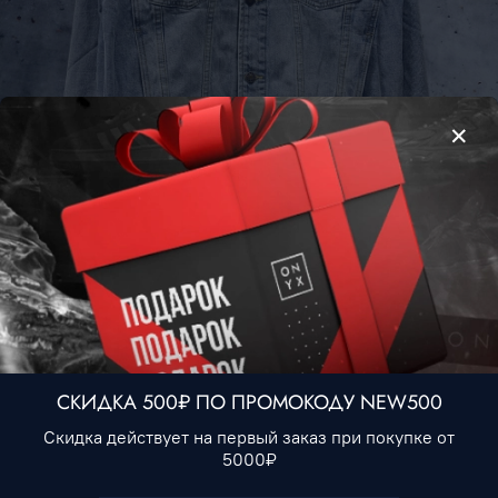
Куртка джинсовая Tommy Hilfiger #1 • Голубой
3 990 ₽
Нет в наличии
СКИДКА 500₽ ПО ПРОМОКОДУ NEW500
В избранное
Скидка действует на первый заказ при покупке от
5000₽
Описание