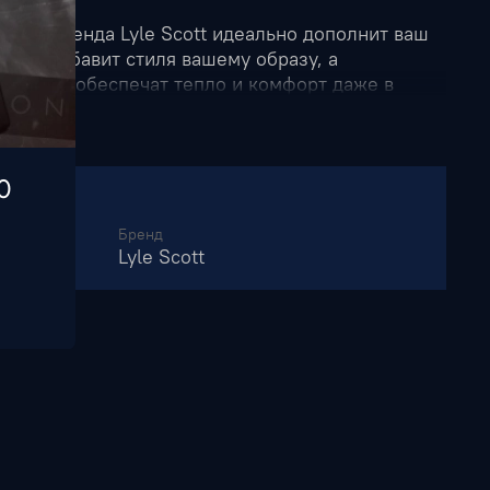
ского бренда Lyle Scott идеально дополнит ваш
цвет добавит стиля вашему образу, а
ериалы обеспечат тепло и комфорт даже в
 универсальная модель сочетается как с
так и со спортивными образами – выбирайте
будьте уверены в своем выборе!
0
Бренд
Lyle Scott