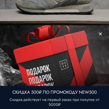
New Balance 1300 • Gray
3 493 ₽
Размер
41
СКИДКА 500₽ ПО ПРОМОКОДУ NEW500
В корзину
Скидка действует на первый заказ при покупке от
5000₽
Купить в 1 клик