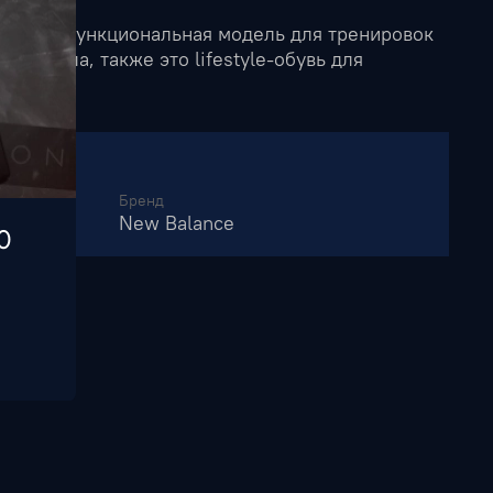
мально функциональная модель для тренировок
, футбола, также это lifestyle-обувь для
азов.
Бренд
New Balance
0