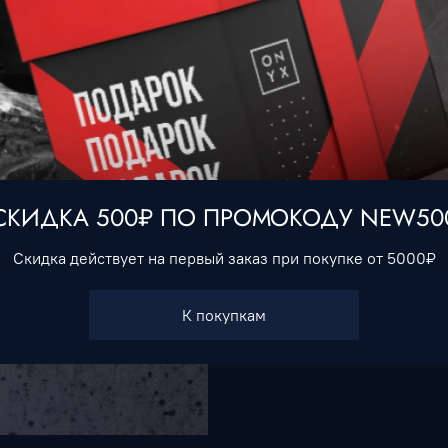
New Balance 991- макси
— бега, тенниса, фитнеса
стильных городских обр
Характеристики
Тип товара
Обувь
СКИДКА 500₽ ПО ПРОМОКОДУ NEW50
Скидка действует на первый заказ при покупке от 5000₽
К покупкам