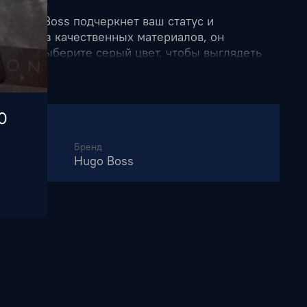
т Hugo Boss подчеркнет ваш статус и
товлен из качественных материалов, он
носке. Выберите серый цвет, чтобы выглядеть
.
0
Бренд
Hugo Boss