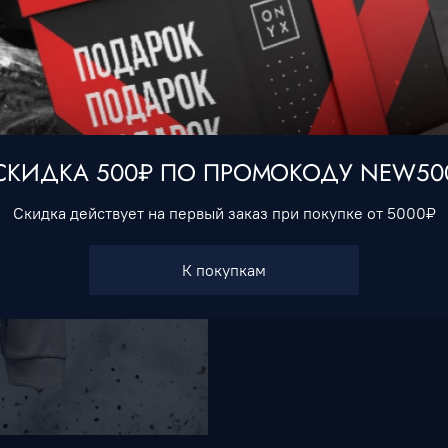
Этот стильный свитшот о
индивидуальность. Изго
обеспечит комфорт при 
элегантно и современно
Показать полностью
СКИДКА 500₽ ПО ПРОМОКОДУ NEW50
Характеристики
Скидка действует на первый заказ при покупке от 5000₽
Тип товара
Свитшоты
К покупкам